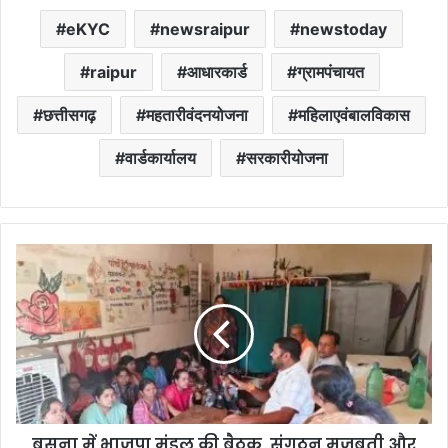
eKYC
newsraipur
newstoday
raipur
आधारकार्ड
ग्रामपंचायत
छत्तीसगढ़
महतारीवंदनयोजना
महिलाएवंबालविकास
वार्डकार्यालय
सरकारीयोजना
बसना में भाजपा मंडल की बैठक, संगठन मजबूती और