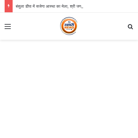
बंसुला डीपा में सजेगा आस्था का मेला, श्री जगन्नाथ झूलन रथयात्रा कल से
Menu
S