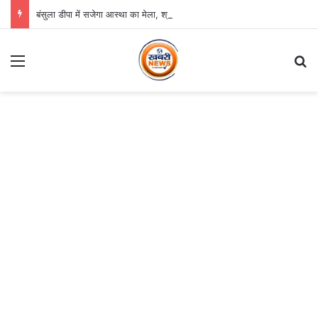
बंसुला डीपा में सजेगा आस्था का मेला, श्री जगन्नाथ झूलन रथयात्रा कल से
Menu
S