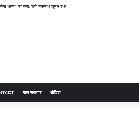
ं सजेगा आस्था का मेला, श्री जगन्नाथ झूलन रथयात्रा कल से
NTACT
खेल समाचार
ओडिशा