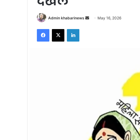
दखल
Send
Admin khabarinews
May 16, 2026
an
Facebook
X
LinkedIn
email