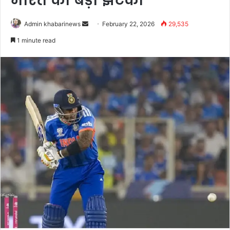
भारत को बड़ा झटका
Send
Admin khabarinews
February 22, 2026
29,535
an
1 minute read
email