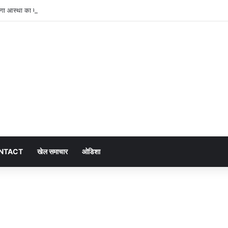
सजेगा आस्था का मेला, श्री जगन्नाथ झूलन रथयात्रा कल से
NTACT
खेल समाचार
ओडिशा