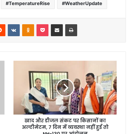
TemperatureRise
WeatherUpdate
erest
Reddit
VKontakte
Odnoklassniki
Pocket
Share via Email
Print
खाद और डीजल संकट पर किसानों का
अल्टीमेटम, 7 दिन में व्यवस्था नहीं हुई तो
NH-130 पर आंदोलन