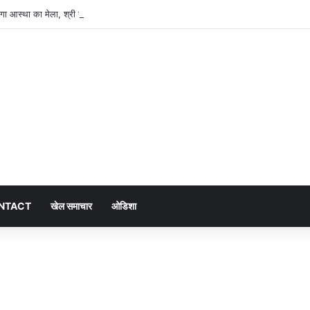
सजेगा आस्था का मेला, श्री जगन्नाथ झूलन रथयात्रा कल से
NTACT
खेल समाचार
ओडिशा