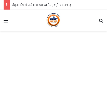
बंसुला डीपा में सजेगा आस्था का मेला, श्री जगन्नाथ झूलन रथयात्रा कल से
Menu
Se