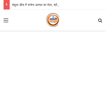
बंसुला डीपा में सजेगा आस्था का मेला, श्री जगन्नाथ झूलन रथयात्रा कल से
Menu
S