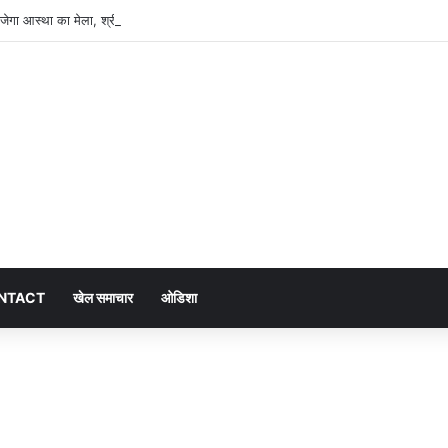
ं सजेगा आस्था का मेला, श्री जगन्नाथ झूलन रथयात्रा कल से
NTACT
खेल समाचार
ओडिशा