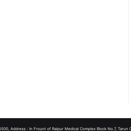
0, Address : In Frount of Raipur Medical Complex Block No.7, Tarun C