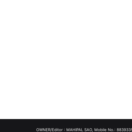
OWNER/Editor : MAHIPAL SAO, Mobile No.: 883933550