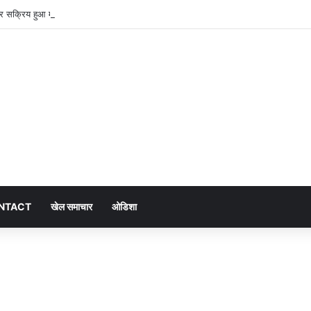
फिर सक्रिय हुआ मानसून, अगले तीन दिन भारी बारिश का अलर्ट
NTACT
खेल समाचार
ओडिशा