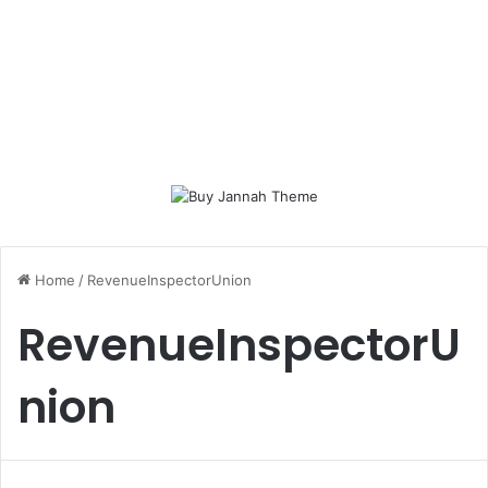
Home
/
RevenueInspectorUnion
RevenueInspectorU
nion