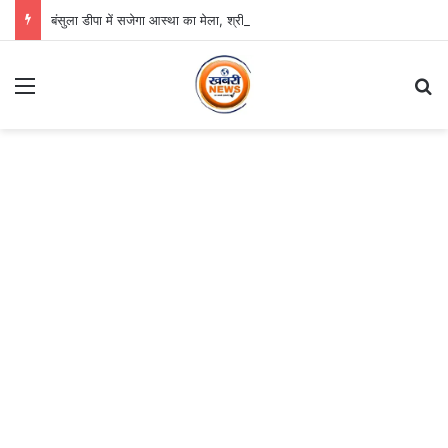
बंसुला डीपा में सजेगा आस्था का मेला, श्री जगन्नाथ झूलन रथयात्रा कल से
Menu
S