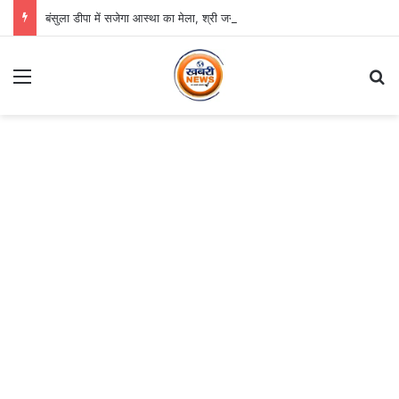
बंसुला डीपा में सजेगा आस्था का मेला, श्री जगन्नाथ झूलन रथयात्रा कल से
Menu
S