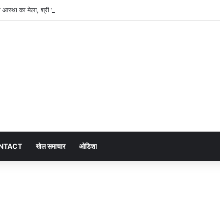
ेगा आस्था का मेला, श्री जगन्नाथ झूलन रथयात्रा कल से
NTACT
खेल समाचार
ओडिशा