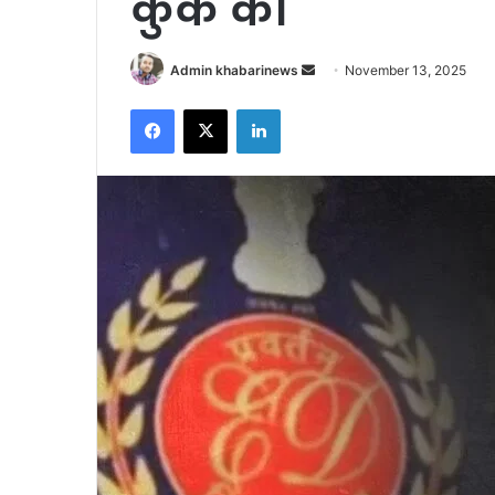
कुर्क की
Send
Admin khabarinews
November 13, 2025
an
Facebook
X
LinkedIn
email