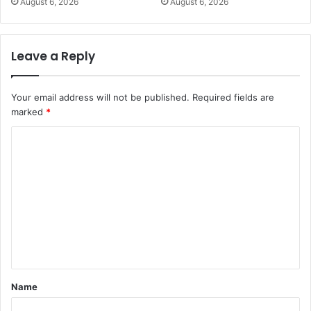
August 6, 2026
August 6, 2026
Leave a Reply
Your email address will not be published.
Required fields are
marked
*
C
o
m
m
e
n
t
*
Name