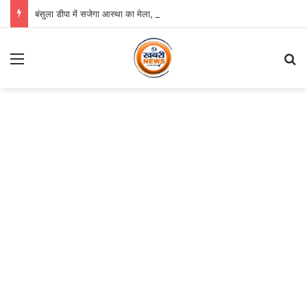
बंसुला डीपा में सजेगा आस्था का मेला, श्री जगन्नाथ झूलन रथयात्रा कल से
Menu
S