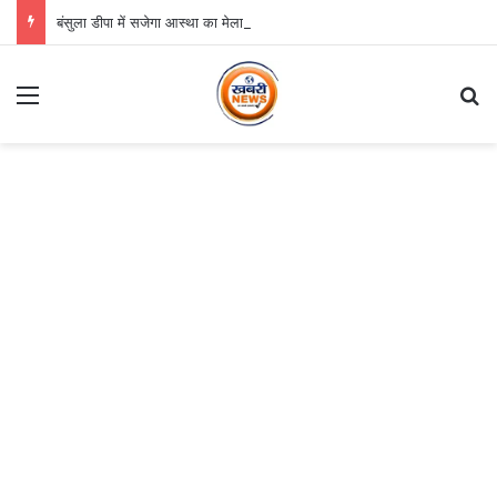
बंसुला डीपा में सजेगा आस्था का मेला, श्री जगन्नाथ झूलन रथयात्रा कल से
Menu
S