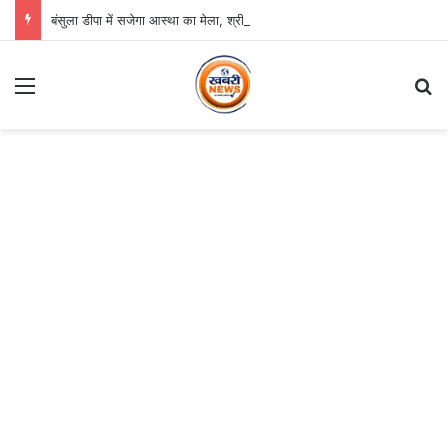
बंसुला डीपा में सजेगा आस्था का मेला, श्री जगन्नाथ झूलन रथयात्रा कल से
Menu
S