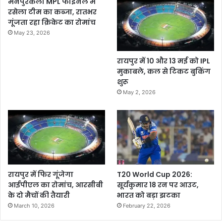
मैनपुरकला MPL फाइनल में
रसेला टीम का कब्जा, रातभर
गूंजता रहा क्रिकेट का रोमांच
May 23, 2026
रायपुर में 10 और 13 मई को IPL
मुकाबले, कल से टिकट बुकिंग
शुरू
May 2, 2026
रायपुर में फिर गूंजेगा
T20 World Cup 2026:
आईपीएल का रोमांच, आरसीबी
सूर्यकुमार 18 रन पर आउट,
के दो मैचों की तैयारी
भारत को बड़ा झटका
March 10, 2026
February 22, 2026