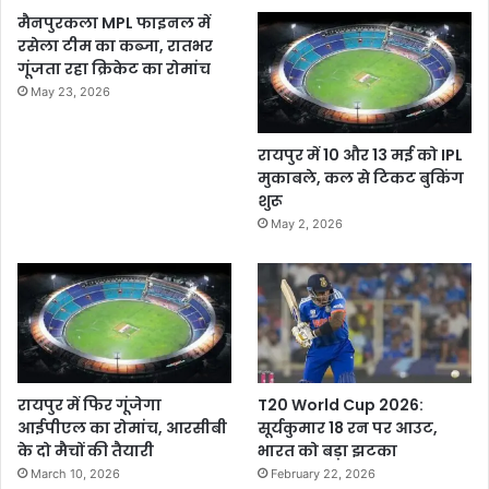
मैनपुरकला MPL फाइनल में
रसेला टीम का कब्जा, रातभर
गूंजता रहा क्रिकेट का रोमांच
May 23, 2026
रायपुर में 10 और 13 मई को IPL
मुकाबले, कल से टिकट बुकिंग
शुरू
May 2, 2026
रायपुर में फिर गूंजेगा
T20 World Cup 2026:
आईपीएल का रोमांच, आरसीबी
सूर्यकुमार 18 रन पर आउट,
के दो मैचों की तैयारी
भारत को बड़ा झटका
March 10, 2026
February 22, 2026