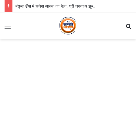
बंसुला डीपा में सजेगा आस्था का मेला, श्री जगन्नाथ झूलन रथयात्रा कल से
Menu
Se