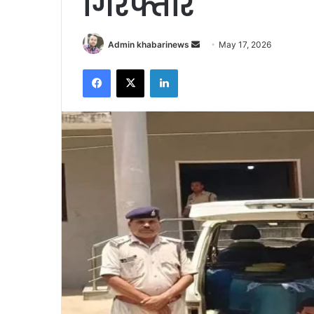
गिरफ्तार
Send
Admin khabarinews
May 17, 2026
an
Facebook
X
LinkedIn
email