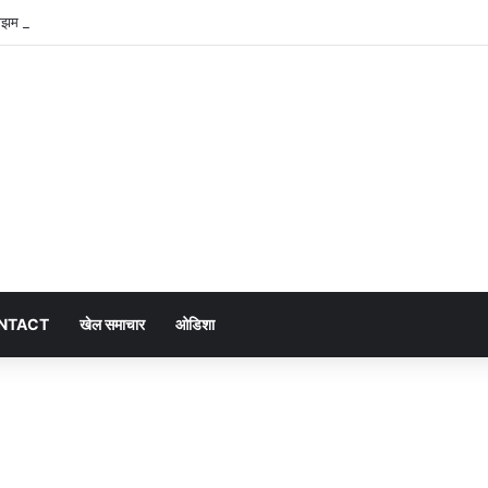
माझम बारिश, सामान्य से 47.5% अधिक वर्षा दर्ज
NTACT
खेल समाचार
ओडिशा