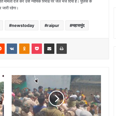
 मामला दर्ज कर उसे न्यायिक रिमांड पर जेल भेज दिया है। पुलिस के
र जारी रहेगा।
newstoday
raipur
महासमुंद
erest
Reddit
VKontakte
Odnoklassniki
Pocket
Share via Email
Print