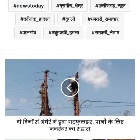
newstoday
ग्रामीण_क्षेत्र
छत्तीसगढ़_न्यूज
दर्दनाक_हादसा
दुगली
धमतरी_समाचार
पालगांव
मधुमक्खी_हमला
रामवती_नेताम
दो दिनों से अंधेरे में डूबा गढ़फुलझर, पानी के लिए
जनरेटर का सहारा