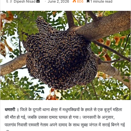
Send
Dipesh Nisad
June 2, 2026
606
1 minute read
an
email
धमतरी ।
जिले के दुगली थाना क्षेत्र में मधुमक्खियों के हमले से एक बुजुर्ग महिला
की मौत हो गई, जबकि उसका दामाद घायल हो गया। जानकारी के अनुसार,
पालगांव निवासी रामवती नेताम अपने दामाद के साथ सुबह जंगल में सराई बिनने गई