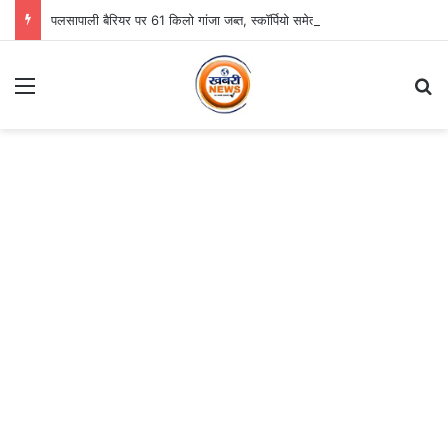
पलसापाली बैरियर पर 61 किलो गांजा जब्त, स्कॉर्पियो समेत दो गिरफ्तार
Menu
S