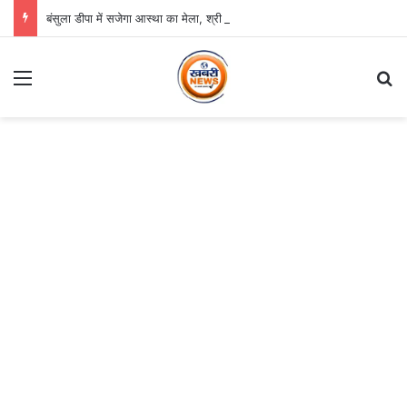
बंसुला डीपा में सजेगा आस्था का मेला, श्री जगन्नाथ झूलन रथयात्रा कल से
Menu
S