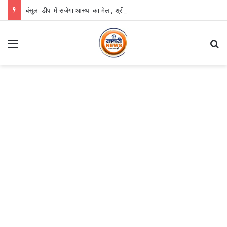
बंसुला डीपा में सजेगा आस्था का मेला, श्री जगन्नाथ झूलन रथयात्रा कल से
Menu
S