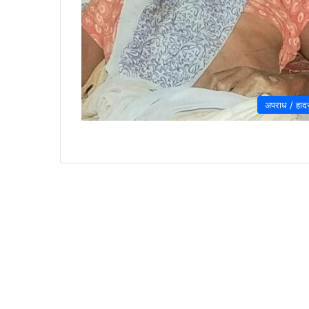
अपराध / हाद