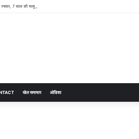
गाम रफ्तार, 7 साल की मासूम कार की चपेट में; चालक फरार
NTACT
खेल समाचार
ओडिशा