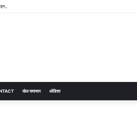
माझम बारिश, सामान्य से 47.5% अधिक वर्षा दर्ज
NTACT
खेल समाचार
ओडिशा