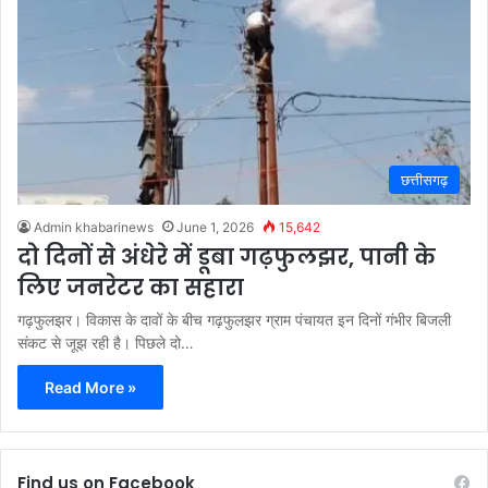
छत्तीसगढ़
Admin khabarinews
June 1, 2026
15,642
दो दिनों से अंधेरे में डूबा गढ़फुलझर, पानी के
लिए जनरेटर का सहारा
गढ़फुलझर। विकास के दावों के बीच गढ़फुलझर ग्राम पंचायत इन दिनों गंभीर बिजली
संकट से जूझ रही है। पिछले दो…
Read More »
Find us on Facebook