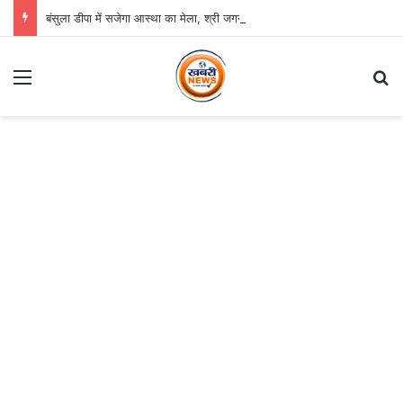
बंसुला डीपा में सजेगा आस्था का मेला, श्री जगन्नाथ झूलन रथयात्रा कल से
Menu
S