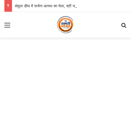
बंसुला डीपा में सजेगा आस्था का मेला, श्री जगन्नाथ झूलन रथयात्रा कल से
Menu
S