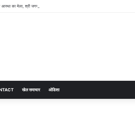
ेगा आस्था का मेला, श्री जगन्नाथ झूलन रथयात्रा कल से
NTACT
खेल समाचार
ओडिशा