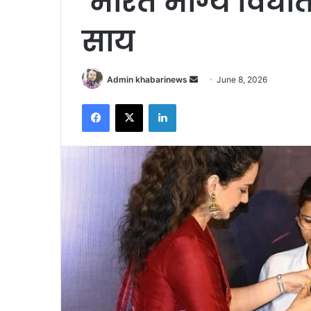
‘भारत भाग्य विधाता’ 
साय
Send
Admin khabarinews
June 8, 2026
an
Facebook
X
LinkedIn
email