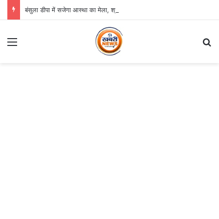
बंसुला डीपा में सजेगा आस्था का मेला, श्री जगन्नाथ झूलन रथयात्रा कल से
Menu
S