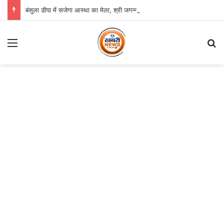
बंसुला डीपा में सजेगा आस्था का मेला, श्री जगन्नाथ झूलन रथयात्रा कल से
Menu
S