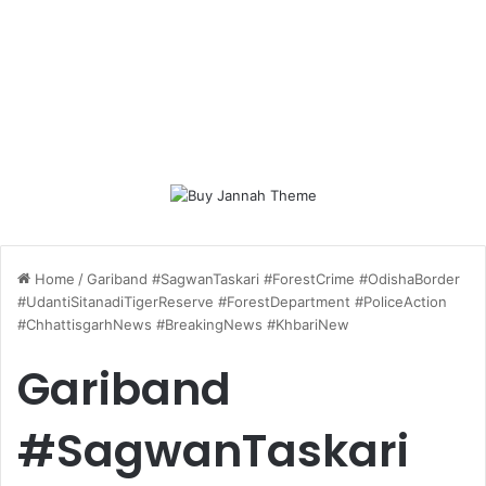
Home
/
Gariband #SagwanTaskari #ForestCrime #OdishaBorder
#UdantiSitanadiTigerReserve #ForestDepartment #PoliceAction
#ChhattisgarhNews #BreakingNews #KhbariNew
Gariband
#SagwanTaskari