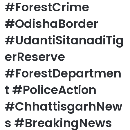
#ForestCrime
#OdishaBorder
#UdantiSitanadiTig
erReserve
#ForestDepartmen
t #PoliceAction
#ChhattisgarhNew
s #BreakingNews