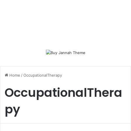
Home
/
OccupationalTherapy
OccupationalThera
py