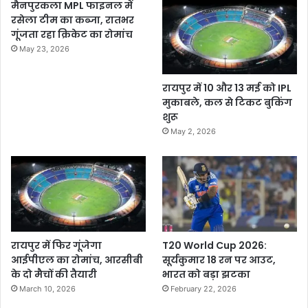
मैनपुरकला MPL फाइनल में
रसेला टीम का कब्जा, रातभर
गूंजता रहा क्रिकेट का रोमांच
May 23, 2026
रायपुर में 10 और 13 मई को IPL
मुकाबले, कल से टिकट बुकिंग
शुरू
May 2, 2026
रायपुर में फिर गूंजेगा
T20 World Cup 2026:
आईपीएल का रोमांच, आरसीबी
सूर्यकुमार 18 रन पर आउट,
के दो मैचों की तैयारी
भारत को बड़ा झटका
March 10, 2026
February 22, 2026